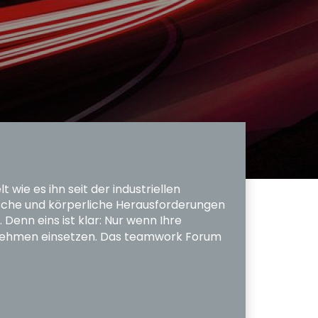
ie es ihn seit der industriellen
ische und körperliche Herausforderungen
Denn eins ist klar: Nur wenn Ihre
rnehmen einsetzen. Das
teamwork Forum