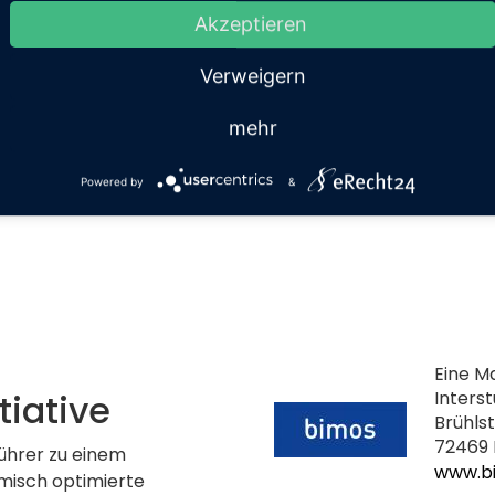
Akzeptieren
Verweigern
mehr
Powered by
&
Eine M
tiative
Inters
Brühls
72469 
führer zu einem
www.b
misch optimierte