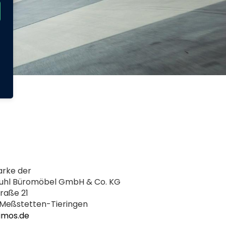
arke der
tuhl Büromöbel GmbH & Co. KG
traße 21
Meßstetten-Tieringen
imos.de