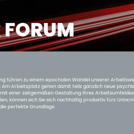
 FORUM
g führen zu einem epochalen Wandel unserer Arbeitswelt w
 Am Arbeitsplatz gehen damit teils gänzlich neue psych
 mit einer zeitgemäßen Gestaltung Ihres Arbeitsumfeldes. 
len, können sich Sie sich nachhaltig produktiv fürs Unte
 die perfekte Grundlage.