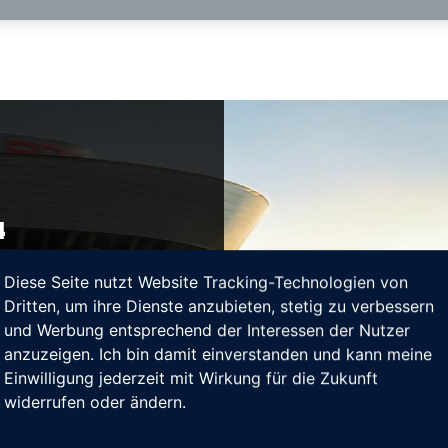
4
Diese Seite nutzt Website Tracking-Technologien von
 Vorträge und ein
iesjährige Teamwork
Dritten, um ihre Dienste anzubieten, stetig zu verbessern
 Tag drehte sich um die
und Werbung entsprechend der Interessen der Nutzer
t spannende Vorträge aus
anzuzeigen. Ich bin damit einverstanden und kann meine
en von Künstlicher
Einwilligung jederzeit mit Wirkung für die Zukunft
n ausgeklügeltes Lean-
widerrufen oder ändern.