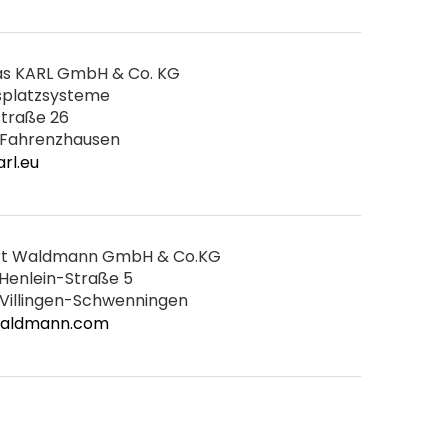
s KARL GmbH & Co. KG
splatzsysteme
traße 26
 Fahrenzhausen
rl.eu
rt Waldmann GmbH & Co.KG
Henlein-Straße 5
Villingen-Schwenningen
aldmann.com