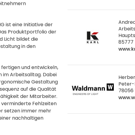
beitnehmern
Andrea
t eine Initiative der
Arbeit
s Produktportfolio der
Haupts
 Licht bildet die
85777
staltung in den
www.ka
fertigen und entwickeln,
 im Arbeitsalltag. Dabei
Herbe
e ergonomische Gestaltung
Peter-
equenz auf die Qualität
78056 
ähigkeit der Mitarbeiter.
www.w
d verminderte Fehlzeiten
er setzen immer mehr
einer nachhaltigen