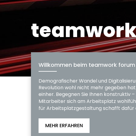
teamwork
Willkommen beim teamwork forum
Demografischer Wandel und Digitalisierun
Revolution wohl nicht mehr gegeben hat.
einher. Begegnen Sie Ihnen konstruktiv –
Mitarbeiter sich am Arbeitsplatz wohlfüh
für Arbeitsplatzgestaltung schafft dafür
MEHR ERFAHREN